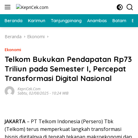
Langsung
ke
konten
Beranda
Karimun
Tanjungpinang
Anambas
Batam
Bi
Beranda
Ekonomi
Ekonomi
Telkom Bukukan Pendapatan Rp73
Triliun pada Semester I, Percepat
Transformasi Digital Nasional
KepriCek.com
Sabtu, 02/08/2025 - 10:24 WIB
JAKARTA
– PT Telkom Indonesia (Persero) Tbk
(Telkom) terus memperkuat langkah transformasi
bisnis digitalnya di tengah tekanan makroekonomi dan