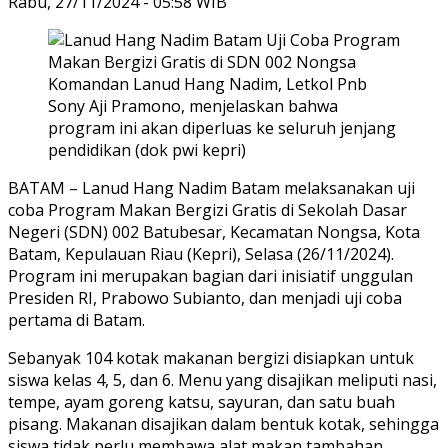
Rabu, 27/11/2024 - 05:58 WIB
Komandan Lanud Hang Nadim, Letkol Pnb
Sony Aji Pramono, menjelaskan bahwa
program ini akan diperluas ke seluruh jenjang
pendidikan (dok pwi kepri)
BATAM – Lanud Hang Nadim Batam melaksanakan uji
coba Program Makan Bergizi Gratis di Sekolah Dasar
Negeri (SDN) 002 Batubesar, Kecamatan Nongsa, Kota
Batam, Kepulauan Riau (Kepri), Selasa (26/11/2024).
Program ini merupakan bagian dari inisiatif unggulan
Presiden RI, Prabowo Subianto, dan menjadi uji coba
pertama di Batam.
Sebanyak 104 kotak makanan bergizi disiapkan untuk
siswa kelas 4, 5, dan 6. Menu yang disajikan meliputi nasi,
tempe, ayam goreng katsu, sayuran, dan satu buah
pisang. Makanan disajikan dalam bentuk kotak, sehingga
siswa tidak perlu membawa alat makan tambahan.