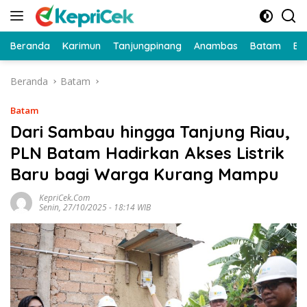
Langsung
ke
konten
Beranda
Karimun
Tanjungpinang
Anambas
Batam
Bi
Beranda
Batam
Batam
Dari Sambau hingga Tanjung Riau,
PLN Batam Hadirkan Akses Listrik
Baru bagi Warga Kurang Mampu
KepriCek.com
Senin, 27/10/2025 - 18:14 WIB