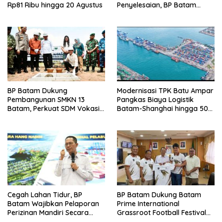
Penyelesaian, BP Batam
Rp81 Ribu hingga 20 Agustus
Targetkan Rampung Akhir
Juli 2026
BP Batam Dukung
Modernisasi TPK Batu Ampar
Pembangunan SMKN 13
Pangkas Biaya Logistik
Batam, Perkuat SDM Vokasi
Batam-Shanghai hingga 50
untuk Industri Masa Depan
Persen
Cegah Lahan Tidur, BP
BP Batam Dukung Batam
Batam Wajibkan Pelaporan
Prime International
Perizinan Mandiri Secara
Grassroot Football Festival
Online Via LMS
2026, Perkuat Sport Tourism