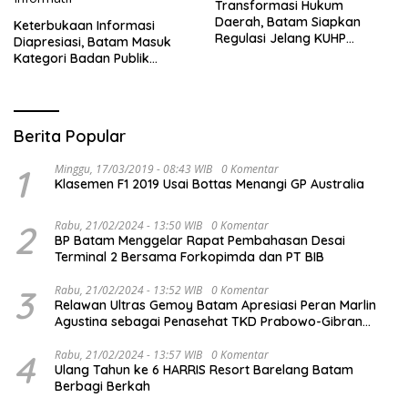
Transformasi Hukum
Daerah, Batam Siapkan
Keterbukaan Informasi
Regulasi Jelang KUHP
Diapresiasi, Batam Masuk
Berlaku
Kategori Badan Publik
Informatif
Berita Popular
1
Minggu, 17/03/2019 - 08:43 WIB
0 Komentar
Klasemen F1 2019 Usai Bottas Menangi GP Australia
2
Rabu, 21/02/2024 - 13:50 WIB
0 Komentar
BP Batam Menggelar Rapat Pembahasan Desai
Terminal 2 Bersama Forkopimda dan PT BIB
3
Rabu, 21/02/2024 - 13:52 WIB
0 Komentar
Relawan Ultras Gemoy Batam Apresiasi Peran Marlin
Agustina sebagai Penasehat TKD Prabowo-Gibran
Kepri
4
Rabu, 21/02/2024 - 13:57 WIB
0 Komentar
Ulang Tahun ke 6 HARRIS Resort Barelang Batam
Berbagi Berkah