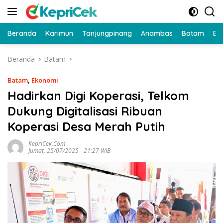
Langsung
ke
konten
Beranda
Karimun
Tanjungpinang
Anambas
Batam
Bi
Beranda
Batam
Batam
,
Ekonomi
Hadirkan Digi Koperasi, Telkom
Dukung Digitalisasi Ribuan
Koperasi Desa Merah Putih
KepriCek.com
Jumat, 25/07/2025 - 21:27 WIB