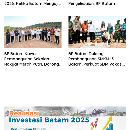
2026: Ketika Batam Menguji
Penyelesaian, BP Batam
Kelas SDM Industri Indonesia
Targetkan Rampung Akhir
Juli 2026
BP Batam Kawal
BP Batam Dukung
Pembangunan Sekolah
Pembangunan SMKN 13
Rakyat Merah Putih, Dorong
Batam, Perkuat SDM Vokasi
Peningkatan Kualitas SDM
untuk Industri Masa Depan
Unggul