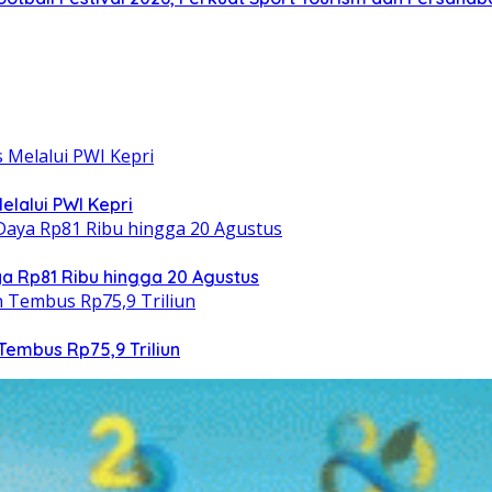
elalui PWI Kepri
 Rp81 Ribu hingga 20 Agustus
Tembus Rp75,9 Triliun