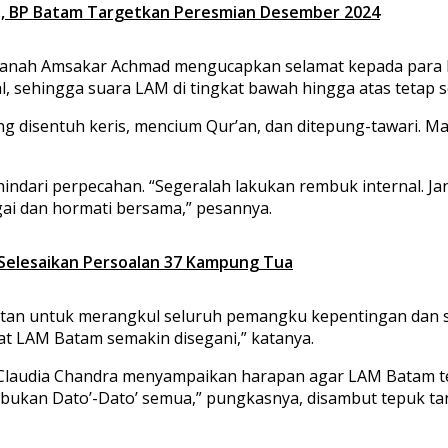
%, BP Batam Targetkan Peresmian Desember 2024
Amanah Amsakar Achmad mengucapkan selamat kepada para
 sehingga suara LAM di tingkat bawah hingga atas tetap se
ing disentuh keris, mencium Qur’an, dan ditepung-tawari. 
ari perpecahan. “Segeralah lakukan rembuk internal. Jang
rgai dan hormati bersama,” pesannya.
 Selesaikan Persoalan 37 Kampung Tua
an untuk merangkul seluruh pemangku kepentingan dan sta
at LAM Batam semakin disegani,” katanya.
Claudia Chandra menyampaikan harapan agar LAM Batam ter
 bukan Dato’-Dato’ semua,” pungkasnya, disambut tepuk ta