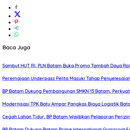
Baca Juga
Sambut HUT RI, PLN Batam Buka Promo Tambah Daya Rp8
Peremajaan Underpass Pelita Masuki Tahap Penyelesaian
BP Batam Dukung Pembangunan SMKN 13 Batam, Perkuat 
Modernisasi TPK Batu Ampar Pangkas Biaya Logistik Ba
Cegah Lahan Tidur, BP Batam Wajibkan Pelaporan Perizin
BP Batam Dukung Batam Prime International Grassroot Fo