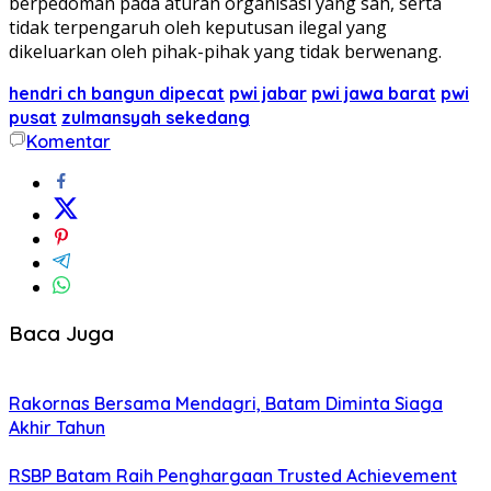
berpedoman pada aturan organisasi yang sah, serta
tidak terpengaruh oleh keputusan ilegal yang
dikeluarkan oleh pihak-pihak yang tidak berwenang.
hendri ch bangun dipecat
pwi jabar
pwi jawa barat
pwi
pusat
zulmansyah sekedang
Komentar
Baca Juga
Rakornas Bersama Mendagri, Batam Diminta Siaga
Akhir Tahun
RSBP Batam Raih Penghargaan Trusted Achievement