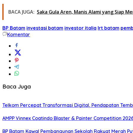
BACA JUGA:
Saka Gula Aren, Manis Alami yang Siap M
BP Batam
investasi batam
investor italia
lrt batam
pemb
Komentar
Baca Juga
Telkom Percepat Transformasi Digital, Pendapatan Tembu
AMPP Vinnex Coatindo Blaster & Painter Competition 2026
BP Batam Kawal Pembangunan Sekolah Rakyat Merah Puti