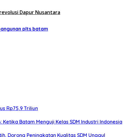
erevolusi Dapur Nusantara
angunan plts batam
s Rp75,9 Triliun
: Ketika Batam Menguji Kelas SDM Industri Indonesia
h, Dorong Peningkatan Kualitas SDM Unggul