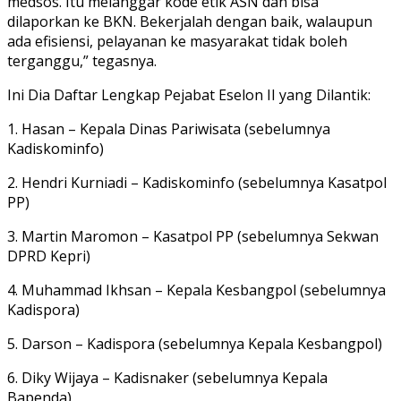
medsos. Itu melanggar kode etik ASN dan bisa
dilaporkan ke BKN. Bekerjalah dengan baik, walaupun
ada efisiensi, pelayanan ke masyarakat tidak boleh
terganggu,” tegasnya.
Ini Dia Daftar Lengkap Pejabat Eselon II yang Dilantik:
1.
Hasan
– Kepala Dinas Pariwisata (sebelumnya
Kadiskominfo)
2.
Hendri Kurniadi
– Kadiskominfo (sebelumnya Kasatpol
PP)
3.
Martin Maromon
– Kasatpol PP (sebelumnya Sekwan
DPRD Kepri)
4.
Muhammad Ikhsan
– Kepala Kesbangpol (sebelumnya
Kadispora)
5.
Darson
– Kadispora (sebelumnya Kepala Kesbangpol)
6.
Diky Wijaya
– Kadisnaker (sebelumnya Kepala
Bapenda)