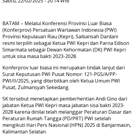
Sabtu, 22/02/2025 - 20:14 WIB
BATAM – Melalui Konferensi Provinsi Luar Biasa
(Konferprov) Persatuan Wartawan Indonesia (PWI)
Provinsi Kepulauan Riau (Kepri), Saibansah Dardani
resmi terpilih sebagai Ketua PWI Kepri dan Parna Edison
Simarmata sebagai Dewan Kehormatan (DK) PWI Kepri
untuk sisa masa bakti 2023-2028.
Konferprov luar biasa ini merupakan tindak lanjut dari
Surat Keputusan PWI Pusat Nomor: 121-PGS/A/PP-
PWI/II/2025, yang diterbitkan oleh Ketua Umum PWI
Pusat, Zulmansyah Sekedang.
SK tersebut menetapkan pemberhentian Andi Gino dari
jabatan Ketua PWI Kepri masa jabatan sisa bakti 2023-
2028 karena dinilai telah melanggar Peraturan Dasar dan
Peraturan Rumah Tangga (PD/PRT) PWI setelah
mengikuti Hari Pers Nasional (HPN) 2025 di Banjarmasin,
Kalimantan Selatan.