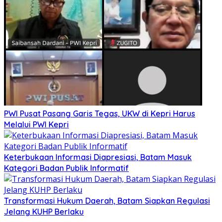
PWI Pusat Pasang Garis Tegas, UKW di Kepri Harus
Melalui PWI Kepri
Keterbukaan Informasi Diapresiasi, Batam Masuk
Kategori Badan Publik Informatif
Transformasi Hukum Daerah, Batam Siapkan Regulasi
Jelang KUHP Berlaku