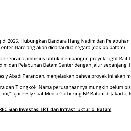
nter-Barelang akan didanai dua negara (dok bp batam)
encana ambisius untuk membangun proyek Light Rail Tra
m dan Pelabuhan Batam Center dengan jalur sepanjang 11
ly Abadi Paranoan, menjelaskan bahwa proyek ini akan meli
ura dan Tiongkok. Nama perusahaannya mungkin belum bisa 
ni,” ujar Fesly saat Media Gathering BP Batam di Jakarta, R
EC Siap Investasi LRT dan Infrastruktur di Batam