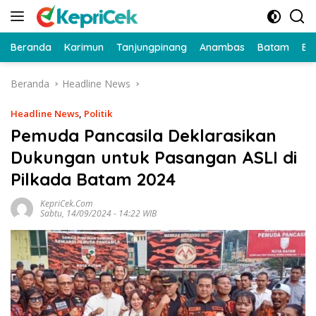
Langsung
ke
konten
Beranda
Karimun
Tanjungpinang
Anambas
Batam
Bi
Beranda
Headline News
Headline News
,
Politik
Pemuda Pancasila Deklarasikan
Dukungan untuk Pasangan ASLI di
Pilkada Batam 2024
KepriCek.com
Sabtu, 14/09/2024 - 14:22 WIB