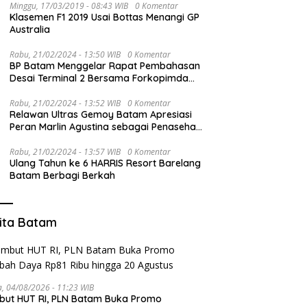
Minggu, 17/03/2019 - 08:43 WIB
0 Komentar
Klasemen F1 2019 Usai Bottas Menangi GP
Australia
Rabu, 21/02/2024 - 13:50 WIB
0 Komentar
BP Batam Menggelar Rapat Pembahasan
Desai Terminal 2 Bersama Forkopimda
dan PT BIB
Rabu, 21/02/2024 - 13:52 WIB
0 Komentar
Relawan Ultras Gemoy Batam Apresiasi
Peran Marlin Agustina sebagai Penasehat
TKD Prabowo-Gibran Kepri
Rabu, 21/02/2024 - 13:57 WIB
0 Komentar
Ulang Tahun ke 6 HARRIS Resort Barelang
Batam Berbagi Berkah
ita Batam
a, 04/08/2026 - 11:23 WIB
ut HUT RI, PLN Batam Buka Promo