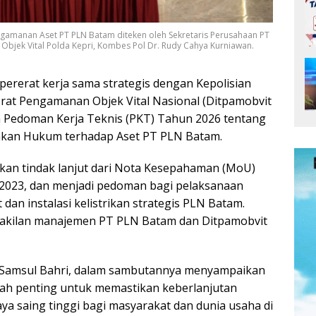
ngamanan Aset PT PLN Batam diteken oleh Sekretaris Perusahaan PT
Objek Vital Polda Kepri, Kombes Pol Dr. Rudy Cahya Kurniawan.
erat kerja sama strategis dengan Kepolisian
orat Pengamanan Objek Vital Nasional (Ditpamobvit
a Pedoman Kerja Teknis (PKT) Tahun 2026 tentang
kan Hukum terhadap Aset PT PLN Batam.
kan tindak lanjut dari Nota Kesepahaman (MoU)
r 2023, dan menjadi pedoman bagi pelaksanaan
dan instalasi kelistrikan strategis PLN Batam.
akilan manajemen PT PLN Batam dan Ditpamobvit
 Samsul Bahri, dalam sambutannya menyampaikan
ah penting untuk memastikan keberlanjutan
aya saing tinggi bagi masyarakat dan dunia usaha di