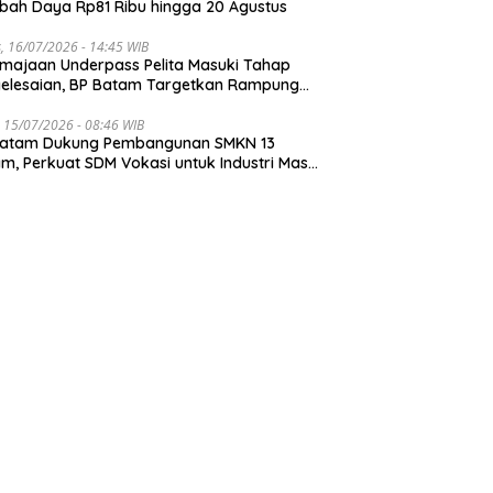
ah Daya Rp81 Ribu hingga 20 Agustus
, 16/07/2026 - 14:45 WIB
majaan Underpass Pelita Masuki Tahap
elesaian, BP Batam Targetkan Rampung
r Juli 2026
 15/07/2026 - 08:46 WIB
Batam Dukung Pembangunan SMKN 13
m, Perkuat SDM Vokasi untuk Industri Masa
an