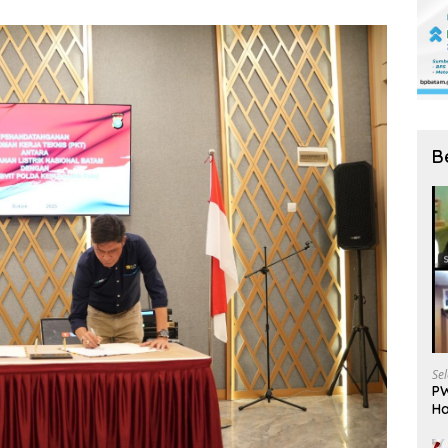
B
Se
PW
Ha