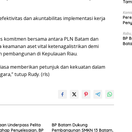
Tamb
Kamis
Pere
fektivitas dan akuntabilitas implementasi kerja
Peny
Akhi
Rabu,
s komitmen bersama antara PLN Batam dan
BP 
Bata
 keamanan aset vital ketenagalistrikan demi
Dep
 pembangunan di Kepulauan Riau.
iasa memberikan petunjuk dan kekuatan dalam
ra,” tutup Rudy. (rls)
an Underpass Pelita
BP Batam Dukung
ahap Penyelesaian, BP
Pembangunan SMKN 13 Batam,