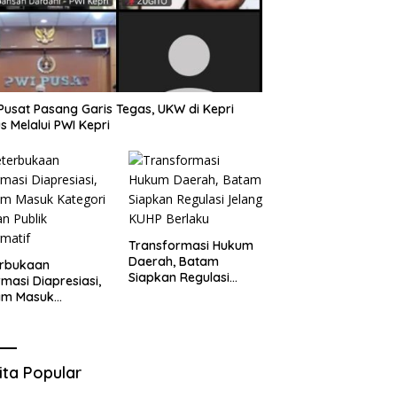
Pusat Pasang Garis Tegas, UKW di Kepri
s Melalui PWI Kepri
Transformasi Hukum
Daerah, Batam
erbukaan
Siapkan Regulasi
rmasi Diapresiasi,
Jelang KUHP Berlaku
am Masuk
gori Badan Publik
rmatif
ita Popular