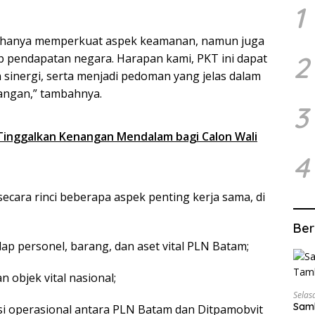
1
ak hanya memperkuat aspek keamanan, namun juga
2
p pendapatan negara. Harapan kami, PKT ini dapat
sinergi, serta menjadi pedoman yang jelas dalam
angan,” tambahnya.
3
 Tinggalkan Kenangan Mendalam bagi Calon Wali
4
cara rinci beberapa aspek penting kerja sama, di
Ber
p personel, barang, dan aset vital PLN Batam;
 objek vital nasional;
Selas
Samb
si operasional antara PLN Batam dan Ditpamobvit