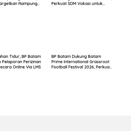
argetkan Rampung
Perkuat SDM Vokasi untuk
i 2026
Industri Masa Depan
han Tidur, BP Batam
BP Batam Dukung Batam
 Pelaporan Perizinan
Prime International Grassroot
Secara Online Via LMS
Football Festival 2026, Perkuat
Sport Tourism dan
Persahabatan Indonesia–
Singapura–Brunei-Malaysia