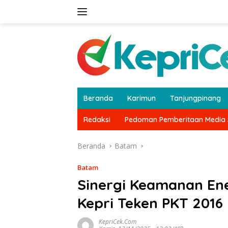
Langsung
ke
konten
Beranda
Karimun
Tanjungpinang
Redaksi
Pedoman Pemberitaan Media 
Beranda
Batam
Batam
Sinergi Keamanan Ene
Kepri Teken PKT 2016
KepriCek.com