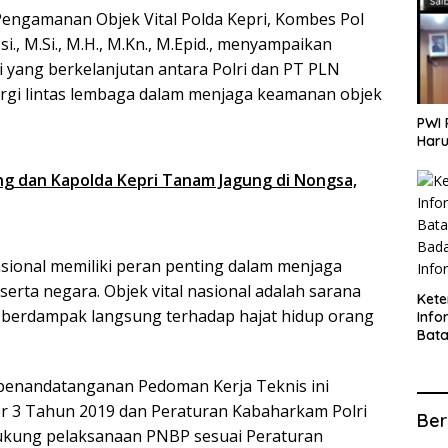
 Pengamanan Objek Vital Polda Kepri, Kombes Pol
si., M.Si., M.H., M.Kn., M.Epid., menyampaikan
si yang berkelanjutan antara Polri dan PT PLN
rgi lintas lembaga dalam menjaga keamanan objek
PWI 
Haru
ng dan Kapolda Kepri Tanam Jagung di Nongsa,
sional memiliki peran penting dalam menjaga
serta negara. Objek vital nasional adalah sarana
Ket
n berdampak langsung terhadap hajat hidup orang
Info
Bat
Kate
Info
 penandatanganan Pedoman Kerja Teknis ini
 3 Tahun 2019 dan Peraturan Kabaharkam Polri
Ber
ukung pelaksanaan PNBP sesuai Peraturan