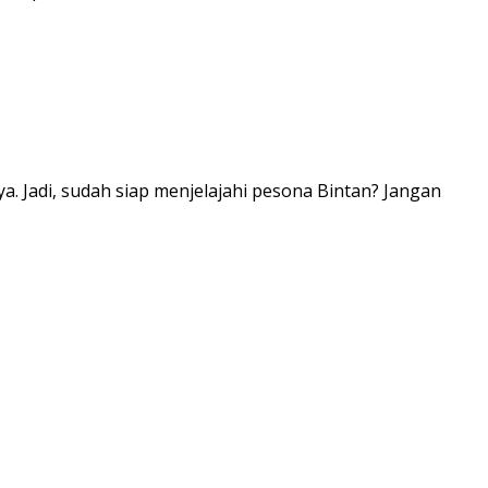
ya. Jadi, sudah siap menjelajahi pesona Bintan? Jangan