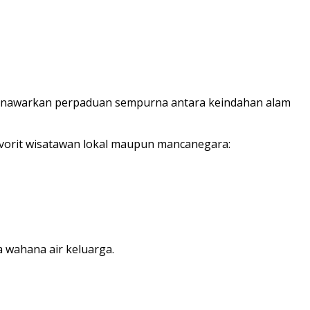
 menawarkan perpaduan sempurna antara keindahan alam
favorit wisatawan lokal maupun mancanegara:
a wahana air keluarga.