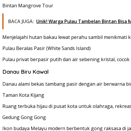
Bintan Mangrove Tour
BACA JUGA:
Unik! Warga Pulau Tambelan Bintan Bisa
Menjelajahi hutan bakau lewat perahu sambil menikmati 
Pulau Beralas Pasir (White Sands Island)
Pulau privat berpasir putih dan air sebening kristal, coco
Danau Biru Kawal
Danau alami bekas tambang pasir dengan air berwarna biru
Taman Kota Kijang
Ruang terbuka hijau di pusat kota untuk olahraga, rekreas
Gedung Gong Gong
Ikon budaya Melayu modern berbentuk gong raksasa di j