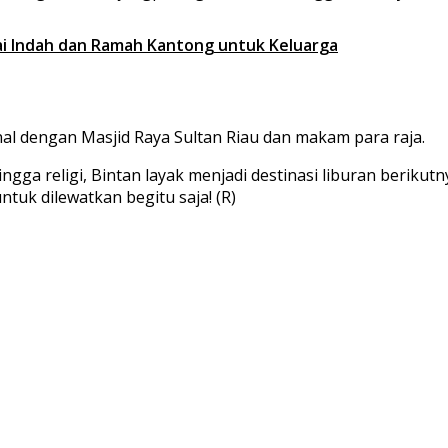
tai Indah dan Ramah Kantong untuk Keluarga
al dengan Masjid Raya Sultan Riau dan makam para raja.
ngga religi, Bintan layak menjadi destinasi liburan berikutn
tuk dilewatkan begitu saja! (R)