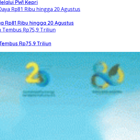
elalui PWI Kepri
 Rp81 Ribu hingga 20 Agustus
Tembus Rp75,9 Triliun