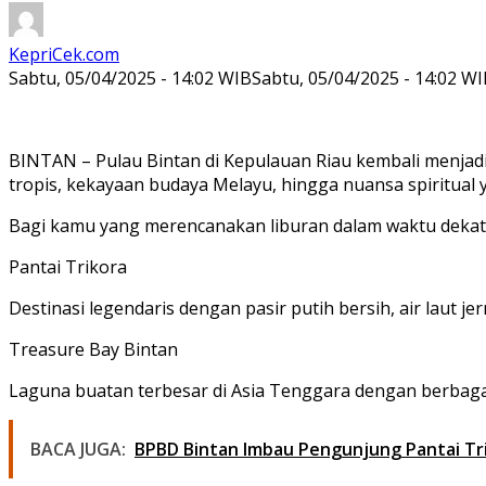
KepriCek.com
Sabtu, 05/04/2025 - 14:02 WIB
Sabtu, 05/04/2025 - 14:02 W
BINTAN – Pulau Bintan di Kepulauan Riau kembali menjad
tropis, kekayaan budaya Melayu, hingga nuansa spiritua
Bagi kamu yang merencanakan liburan dalam waktu dekat, 
Pantai Trikora
Destinasi legendaris dengan pasir putih bersih, air laut
Treasure Bay Bintan
Laguna buatan terbesar di Asia Tenggara dengan berbagai 
BACA JUGA:
BPBD Bintan Imbau Pengunjung Pantai Tr