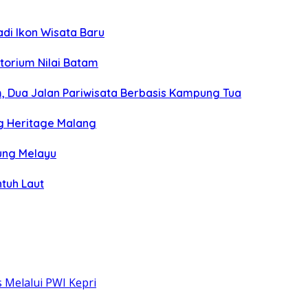
di Ikon Wisata Baru
torium Nilai Batam
 Dua Jalan Pariwisata Berbasis Kampung Tua
g Heritage Malang
ung Melayu
tuh Laut