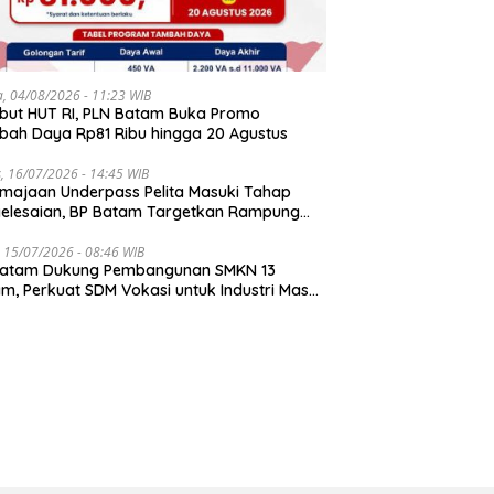
a, 04/08/2026 - 11:23 WIB
ut HUT RI, PLN Batam Buka Promo
ah Daya Rp81 Ribu hingga 20 Agustus
, 16/07/2026 - 14:45 WIB
majaan Underpass Pelita Masuki Tahap
elesaian, BP Batam Targetkan Rampung
r Juli 2026
 15/07/2026 - 08:46 WIB
Batam Dukung Pembangunan SMKN 13
m, Perkuat SDM Vokasi untuk Industri Masa
an