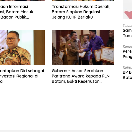
aan Informasi
Transformasi Hukum Daerah,
asi, Batam Masuk
Batam Siapkan Regulasi
 Badan Publik
Jelang KUHP Berlaku
if
Selas
Samb
Tamb
Kamis
Pere
Peny
Akhi
Rabu,
ntapkan Diri sebagai
Gubernur Ansar Serahkan
BP 
nvestasi Regional di
Paritrana Award kepada PLN
Bata
ra
Batam, Bukti Keseriusan
Dep
Lindungi Pekerja Rentan