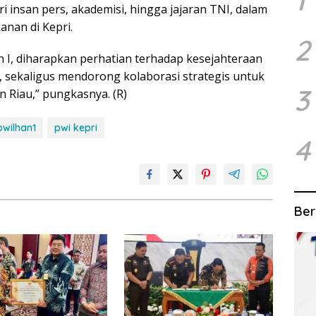
1
ri insan pers, akademisi, hingga jajaran TNI, dalam
nan di Kepri.
2
 I, diharapkan perhatian terhadap kesejahteraan
 sekaligus mendorong kolaborasi strategis untuk
3
 Riau,” pungkasnya. (R)
wilhan1
pwi kepri
4
Ber