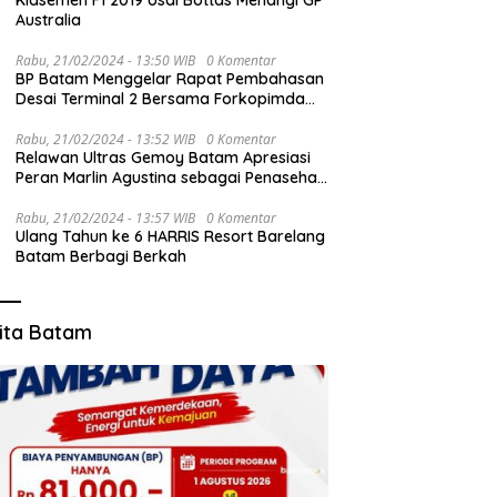
Klasemen F1 2019 Usai Bottas Menangi GP
Australia
Rabu, 21/02/2024 - 13:50 WIB
0 Komentar
BP Batam Menggelar Rapat Pembahasan
Desai Terminal 2 Bersama Forkopimda
dan PT BIB
Rabu, 21/02/2024 - 13:52 WIB
0 Komentar
Relawan Ultras Gemoy Batam Apresiasi
Peran Marlin Agustina sebagai Penasehat
TKD Prabowo-Gibran Kepri
Rabu, 21/02/2024 - 13:57 WIB
0 Komentar
Ulang Tahun ke 6 HARRIS Resort Barelang
Batam Berbagi Berkah
ita Batam