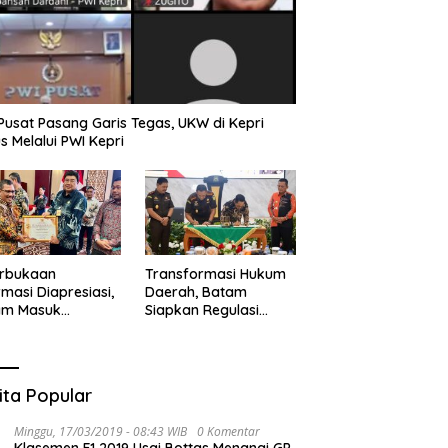
Pusat Pasang Garis Tegas, UKW di Kepri
s Melalui PWI Kepri
erbukaan
Transformasi Hukum
rmasi Diapresiasi,
Daerah, Batam
am Masuk
Siapkan Regulasi
gori Badan Publik
Jelang KUHP Berlaku
rmatif
ita Popular
Minggu, 17/03/2019 - 08:43 WIB
0 Komentar