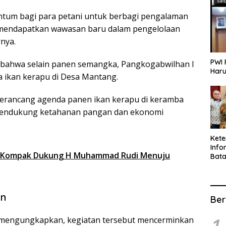
entum bagi para petani untuk berbagi pengalaman
 mendapatkan wawasan baru dalam pengelolaan
nya.
PWI 
n bahwa selain panen semangka, Pangkogabwilhan I
Haru
a ikan kerapu di Desa Mantang.
merancang agenda panen ikan kerapu di keramba
 mendukung ketahanan pangan dan ekonomi
Ket
Info
a Kompak Dukung H Muhammad Rudi Menuju
Bat
Kate
Info
an
Ber
 mengungkapkan, kegiatan tersebut mencerminkan