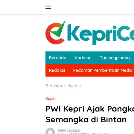
Langsung
ke
konten
Beranda
Karimun
Tanjungpinang
Redaksi
Pedoman Pemberitaan Media 
Beranda
Kepri
Kepri
PWI Kepri Ajak Pangk
Semangka di Bintan
KepriCek.com