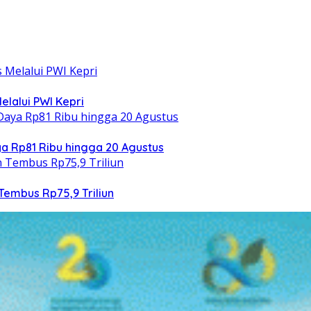
elalui PWI Kepri
 Rp81 Ribu hingga 20 Agustus
Tembus Rp75,9 Triliun