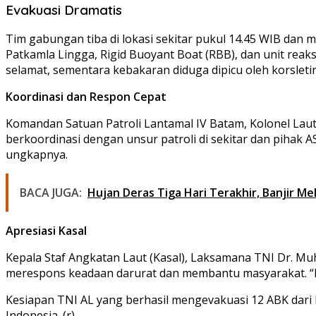
Evakuasi Dramatis
Tim gabungan tiba di lokasi sekitar pukul 14.45 WIB d
Patkamla Lingga, Rigid Buoyant Boat (RBB), dan unit rea
selamat, sementara kebakaran diduga dipicu oleh korsleting
Koordinasi dan Respon Cepat
Komandan Satuan Patroli Lantamal IV Batam, Kolonel Laut
berkoordinasi dengan unsur patroli di sekitar dan pihak
ungkapnya.
BACA JUGA:
Hujan Deras Tiga Hari Terakhir, Banjir 
Apresiasi Kasal
Kepala Staf Angkatan Laut (Kasal), Laksamana TNI Dr. Mu
merespons keadaan darurat dan membantu masyarakat. “Kam
Kesiapan TNI AL yang berhasil mengevakuasi 12 ABK dari 
Indonesia. (r)