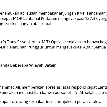
an menemukan api sudah membakar anjungan KMP Tandeman y
ksi cepat F1QR Lantamal IV Batam mengevakuasi 12 ABK yang
 listrik di bagian atas kapal.
 (P) Tony Priyo Utomo, M.Tr.Opsla, menjelaskan bahwa beg
 ASDP Pelabuhan Punggur untuk mengevakuasi ABK. “Semua 
Melanda Beberapa Wilayah Batam
hammad Ali, memberikan apresiasi atas respons cepat Lant
i akan memastikan bahwa personel TNI AL selalu siap siag
kapal roro yang terbakar ini menunjukkan peran vitalnya 