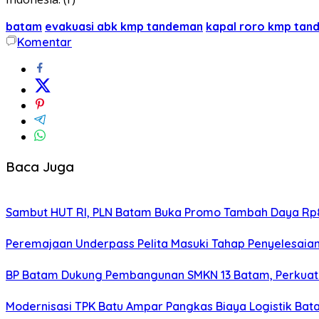
batam
evakuasi abk kmp tandeman
kapal roro kmp tan
Komentar
Baca Juga
Sambut HUT RI, PLN Batam Buka Promo Tambah Daya Rp8
Peremajaan Underpass Pelita Masuki Tahap Penyelesaian
BP Batam Dukung Pembangunan SMKN 13 Batam, Perkuat 
Modernisasi TPK Batu Ampar Pangkas Biaya Logistik Ba