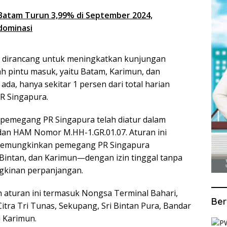
Batam Turun 3,99% di September 2024,
dominasi
ya dirancang untuk meningkatkan kunjungan
ah pintu masuk, yaitu Batam, Karimun, dan
da, hanya sekitar 1 persen dari total harian
R Singapura.
 pemegang PR Singapura telah diatur dalam
an HAM Nomor M.HH-1.GR.01.07. Aturan ini
 memungkinkan pemegang PR Singapura
intan, dan Karimun—dengan izin tinggal tanpa
gkinan perpanjangan.
aturan ini termasuk Nongsa Terminal Bahari,
Ber
itra Tri Tunas, Sekupang, Sri Bintan Pura, Bandar
i Karimun.