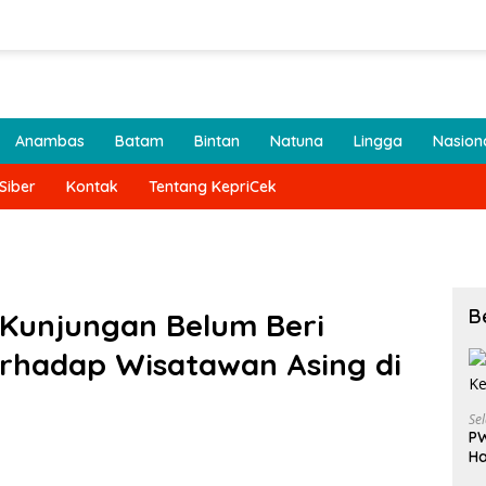
Anambas
Batam
Bintan
Natuna
Lingga
Nasion
Siber
Kontak
Tentang KepriCek
B
 Kunjungan Belum Beri
rhadap Wisatawan Asing di
Se
PW
Ha