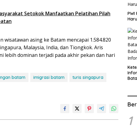
Masyarakat Setokok Manfaatkan Pelatihan Pilah
PWI 
Haru
patan
n wisatawan asing ke Batam mencapai 1.584.820
ingapura, Malaysia, India, dan Tiongkok. Aris
lebih dominan terjadi pada akhir pekan dan hari
Ket
Info
jungan batam
imigrasi batam
turis singapura
Bat
Kate
Info
Ber
1