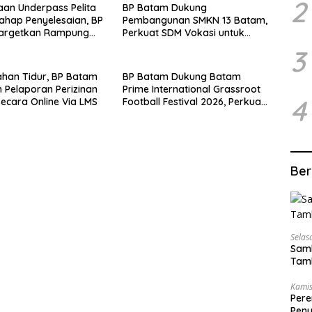
2
an Underpass Pelita
BP Batam Dukung
ahap Penyelesaian, BP
Pembangunan SMKN 13 Batam,
argetkan Rampung
Perkuat SDM Vokasi untuk
i 2026
Industri Masa Depan
3
han Tidur, BP Batam
BP Batam Dukung Batam
 Pelaporan Perizinan
Prime International Grassroot
4
Secara Online Via LMS
Football Festival 2026, Perkuat
Sport Tourism dan
Persahabatan Indonesia–
Singapura–Brunei-Malaysia
Ber
Selas
Samb
Tamb
Kamis
Pere
Peny