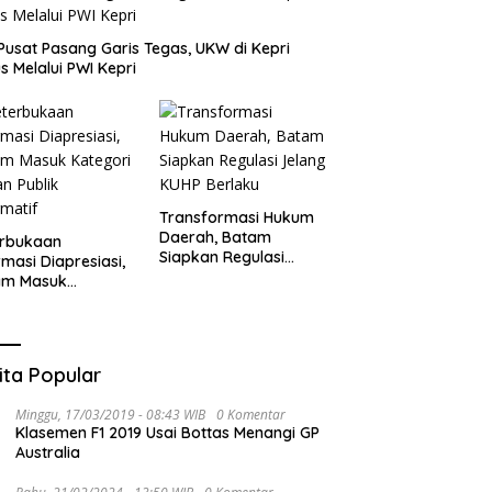
Pusat Pasang Garis Tegas, UKW di Kepri
s Melalui PWI Kepri
Transformasi Hukum
Daerah, Batam
erbukaan
Siapkan Regulasi
rmasi Diapresiasi,
Jelang KUHP Berlaku
am Masuk
gori Badan Publik
rmatif
ita Popular
Minggu, 17/03/2019 - 08:43 WIB
0 Komentar
Klasemen F1 2019 Usai Bottas Menangi GP
Australia