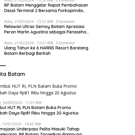
Rabu, 21/02/2024 - 13:50 WIB
0 Komentar
BP Batam Menggelar Rapat Pembahasan
Desai Terminal 2 Bersama Forkopimda
dan PT BIB
Rabu, 21/02/2024 - 13:52 WIB
0 Komentar
Relawan Ultras Gemoy Batam Apresiasi
Peran Marlin Agustina sebagai Penasehat
TKD Prabowo-Gibran Kepri
Rabu, 21/02/2024 - 13:57 WIB
0 Komentar
Ulang Tahun ke 6 HARRIS Resort Barelang
Batam Berbagi Berkah
ita Batam
a, 04/08/2026 - 11:23 WIB
ut HUT RI, PLN Batam Buka Promo
ah Daya Rp81 Ribu hingga 20 Agustus
, 16/07/2026 - 14:45 WIB
majaan Underpass Pelita Masuki Tahap
elesaian, BP Batam Targetkan Rampung