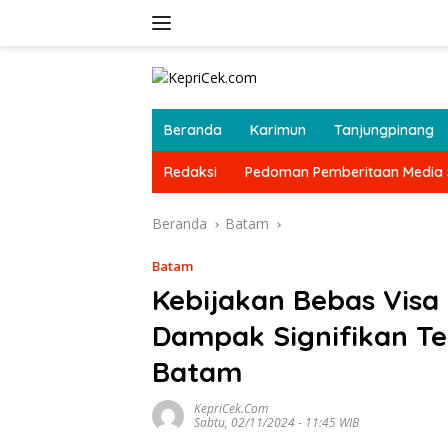
Langsung
ke
konten
Beranda
Karimun
Tanjungpinang
Redaksi
Pedoman Pemberitaan Media 
Beranda
Batam
Batam
Kebijakan Bebas Visa
Dampak Signifikan Te
Batam
KepriCek.com
Sabtu, 02/11/2024 - 11:45 WIB