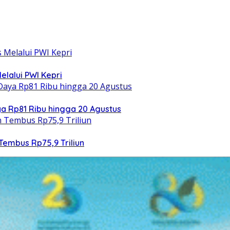
elalui PWI Kepri
 Rp81 Ribu hingga 20 Agustus
Tembus Rp75,9 Triliun