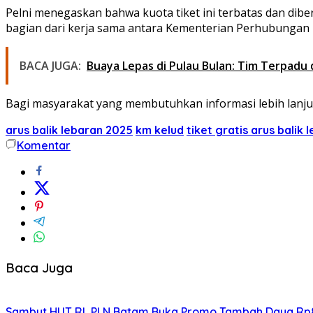
Pelni menegaskan bahwa kuota tiket ini terbatas dan dib
bagian dari kerja sama antara Kementerian Perhubungan R
BACA JUGA:
Buaya Lepas di Pulau Bulan: Tim Terpadu
Bagi masyarakat yang membutuhkan informasi lebih lanjut
arus balik lebaran 2025
km kelud
tiket gratis arus balik 
Komentar
Baca Juga
Sambut HUT RI, PLN Batam Buka Promo Tambah Daya Rp8