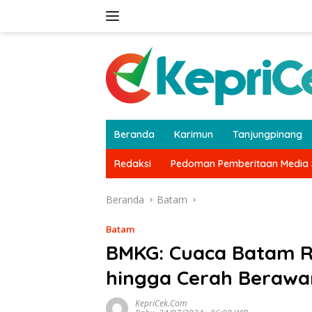
Langsung
ke
konten
Beranda
Karimun
Tanjungpinang
Redaksi
Pedoman Pemberitaan Media 
Beranda
Batam
Batam
BMKG: Cuaca Batam Ra
hingga Cerah Berawa
KepriCek.com