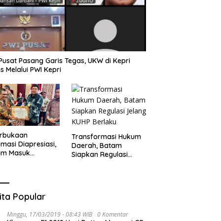
Pusat Pasang Garis Tegas, UKW di Kepri
s Melalui PWI Kepri
erbukaan
Transformasi Hukum
rmasi Diapresiasi,
Daerah, Batam
am Masuk
Siapkan Regulasi
gori Badan Publik
Jelang KUHP Berlaku
rmatif
ita Popular
Minggu, 17/03/2019 - 08:43 WIB
0 Komentar