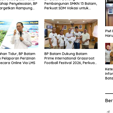
ahap Penyelesaian, BP
Pembangunan SMKN 13 Batam,
argetkan Rampung
Perkuat SDM Vokasi untuk
i 2026
Industri Masa Depan
PWI 
Haru
han Tidur, BP Batam
BP Batam Dukung Batam
 Pelaporan Perizinan
Prime International Grassroot
Secara Online Via LMS
Football Festival 2026, Perkuat
Sport Tourism dan
Ket
Persahabatan Indonesia–
Info
Singapura–Brunei-Malaysia
Bat
Kate
Info
Ber