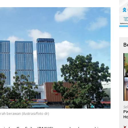
B
Se
PW
ah berawan (ilustrasi/foto dr)
Ha