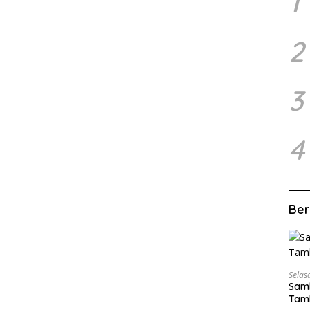
1
2
3
4
Ber
Selas
Samb
Tamb