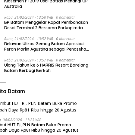
Klasemen F1 2019 Usai Bottas Menangi GP
Australia
Rabu, 21/02/2024 - 13:50 WIB
0 Komentar
BP Batam Menggelar Rapat Pembahasan
Desai Terminal 2 Bersama Forkopimda
dan PT BIB
Rabu, 21/02/2024 - 13:52 WIB
0 Komentar
Relawan Ultras Gemoy Batam Apresiasi
Peran Marlin Agustina sebagai Penasehat
TKD Prabowo-Gibran Kepri
Rabu, 21/02/2024 - 13:57 WIB
0 Komentar
Ulang Tahun ke 6 HARRIS Resort Barelang
Batam Berbagi Berkah
ita Batam
a, 04/08/2026 - 11:23 WIB
ut HUT RI, PLN Batam Buka Promo
ah Daya Rp81 Ribu hingga 20 Agustus