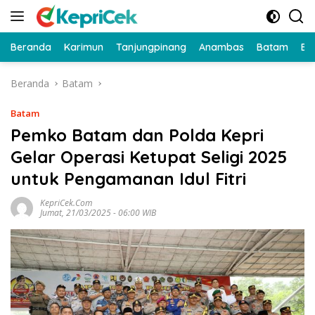
Langsung
ke
konten
Beranda
Karimun
Tanjungpinang
Anambas
Batam
Bi
Beranda
Batam
Batam
Pemko Batam dan Polda Kepri
Gelar Operasi Ketupat Seligi 2025
untuk Pengamanan Idul Fitri
KepriCek.com
Jumat, 21/03/2025 - 06:00 WIB