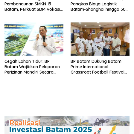
Pembangunan SMKN 13
Pangkas Biaya Logistik
Batam, Perkuat SDM Vokasi
Batam-Shanghai hingga 50
untuk Industri Masa Depan
Persen
Cegah Lahan Tidur, BP
BP Batam Dukung Batam
Batam Wajibkan Pelaporan
Prime International
Perizinan Mandiri Secara
Grassroot Football Festival
Online Via LMS
2026, Perkuat Sport Tourism
dan Persahabatan
Indonesia–Singapura–Brunei-
Malaysia