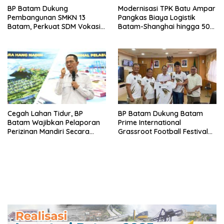
BP Batam Dukung
Modernisasi TPK Batu Ampar
Pembangunan SMKN 13
Pangkas Biaya Logistik
Batam, Perkuat SDM Vokasi
Batam-Shanghai hingga 50
untuk Industri Masa Depan
Persen
Cegah Lahan Tidur, BP
BP Batam Dukung Batam
Batam Wajibkan Pelaporan
Prime International
Perizinan Mandiri Secara
Grassroot Football Festival
Online Via LMS
2026, Perkuat Sport Tourism
dan Persahabatan
Indonesia–Singapura–Brunei-
Malaysia