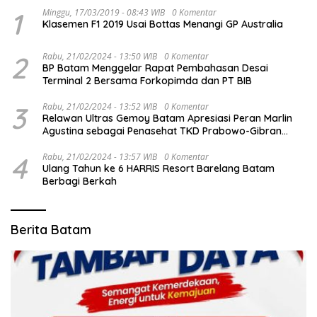
1
Minggu, 17/03/2019 - 08:43 WIB
0 Komentar
Klasemen F1 2019 Usai Bottas Menangi GP Australia
2
Rabu, 21/02/2024 - 13:50 WIB
0 Komentar
BP Batam Menggelar Rapat Pembahasan Desai
Terminal 2 Bersama Forkopimda dan PT BIB
3
Rabu, 21/02/2024 - 13:52 WIB
0 Komentar
Relawan Ultras Gemoy Batam Apresiasi Peran Marlin
Agustina sebagai Penasehat TKD Prabowo-Gibran
Kepri
4
Rabu, 21/02/2024 - 13:57 WIB
0 Komentar
Ulang Tahun ke 6 HARRIS Resort Barelang Batam
Berbagi Berkah
Berita Batam