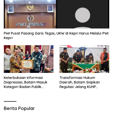
PWI Pusat Pasang Garis Tegas, UKW di Kepri Harus Melalui PWI
Kepri
Keterbukaan Informasi
Transformasi Hukum
Diapresiasi, Batam Masuk
Daerah, Batam Siapkan
Kategori Badan Publik
Regulasi Jelang KUHP
Informatif
Berlaku
Berita Popular