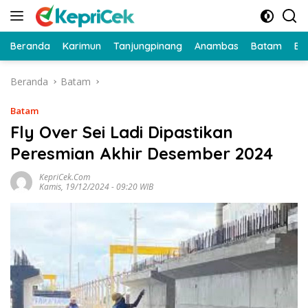
Langsung
ke
konten
Beranda
Karimun
Tanjungpinang
Anambas
Batam
Bi
Beranda
Batam
Batam
Fly Over Sei Ladi Dipastikan
Peresmian Akhir Desember 2024
KepriCek.com
Kamis, 19/12/2024 - 09:20 WIB