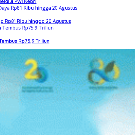
elalui PWI Kepri
 Rp81 Ribu hingga 20 Agustus
Tembus Rp75,9 Triliun