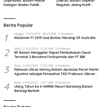
Diapresiasi, Batam Masuk
Daerah, Batam Siapkan
Kategori Badan Publik
Regulasi Jelang KUHP
Informatif
Berlaku
Berita Popular
1
Minggu, 17/03/2019 - 08:43 WIB
0 Komentar
Klasemen F1 2019 Usai Bottas Menangi GP Australia
2
Rabu, 21/02/2024 - 13:50 WIB
0 Komentar
BP Batam Menggelar Rapat Pembahasan Desai
Terminal 2 Bersama Forkopimda dan PT BIB
3
Rabu, 21/02/2024 - 13:52 WIB
0 Komentar
Relawan Ultras Gemoy Batam Apresiasi Peran Marlin
Agustina sebagai Penasehat TKD Prabowo-Gibran
Kepri
4
Rabu, 21/02/2024 - 13:57 WIB
0 Komentar
Ulang Tahun ke 6 HARRIS Resort Barelang Batam
Berbagi Berkah