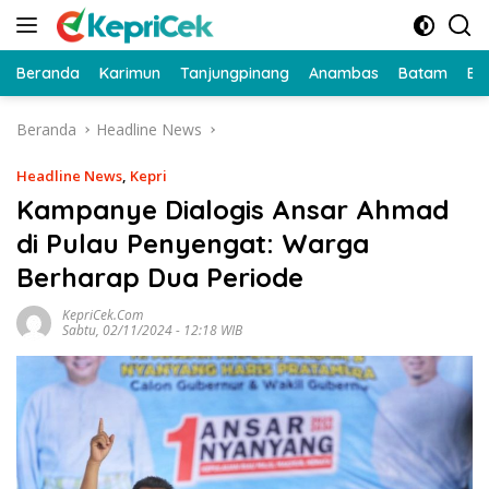
Langsung
ke
konten
Beranda
Karimun
Tanjungpinang
Anambas
Batam
Bi
Beranda
Headline News
Headline News
,
Kepri
Kampanye Dialogis Ansar Ahmad
di Pulau Penyengat: Warga
Berharap Dua Periode
KepriCek.com
Sabtu, 02/11/2024 - 12:18 WIB