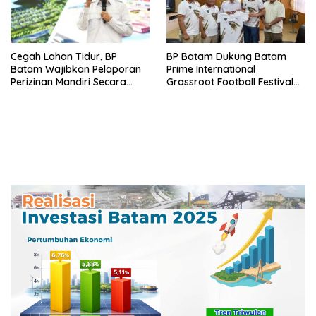
Cegah Lahan Tidur, BP
BP Batam Dukung Batam
Batam Wajibkan Pelaporan
Prime International
Perizinan Mandiri Secara
Grassroot Football Festival
Online Via LMS
2026, Perkuat Sport Tourism
dan Persahabatan
Indonesia–Singapura–Brunei-
Malaysia