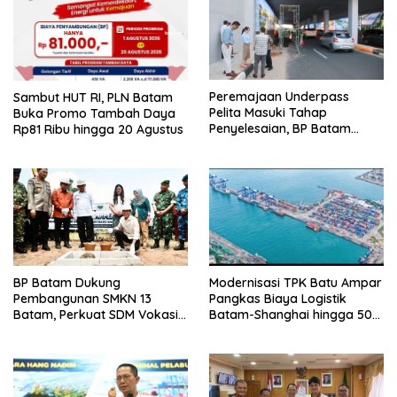
Peremajaan Underpass
Sambut HUT RI, PLN Batam
Pelita Masuki Tahap
Buka Promo Tambah Daya
Penyelesaian, BP Batam
Rp81 Ribu hingga 20 Agustus
Targetkan Rampung Akhir
Juli 2026
BP Batam Dukung
Modernisasi TPK Batu Ampar
Pembangunan SMKN 13
Pangkas Biaya Logistik
Batam, Perkuat SDM Vokasi
Batam-Shanghai hingga 50
untuk Industri Masa Depan
Persen