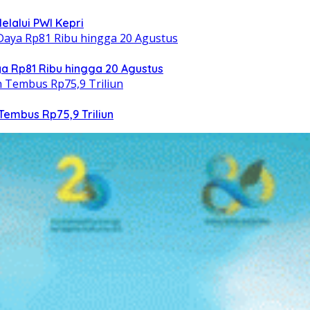
elalui PWI Kepri
 Rp81 Ribu hingga 20 Agustus
Tembus Rp75,9 Triliun