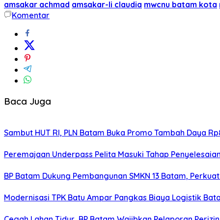
amsakar achmad
amsakar-li claudia
mwcnu batam kota
Komentar
Baca Juga
Sambut HUT RI, PLN Batam Buka Promo Tambah Daya Rp8
Peremajaan Underpass Pelita Masuki Tahap Penyelesaian
BP Batam Dukung Pembangunan SMKN 13 Batam, Perkuat 
Modernisasi TPK Batu Ampar Pangkas Biaya Logistik Ba
Cegah Lahan Tidur, BP Batam Wajibkan Pelaporan Perizin