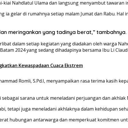
kiai-kiai Nahdlatul Ulama dan langsung menyambut tawaran i
 ia gelar di rumahnya setiap malam Jumat dan Rabu. Hal in
dan meringankan yang tadinya berat,” tambahnya.
libat dalam setiap kegiatan yang diadakan oleh warga Na
 Batam 2024 yang sedang dihadapinya bersama Ibu Li Claud
gkatkan Kewaspadaan Cuaca Ekstrem
mmad Romli, S.Pd.I, menyampaikan rasa terima kasih kepa
abi sebagai sarana untuk meneladani perjuangan dan akhl
abi, tetapi juga meneladani akhlaknya dalam kehidupan sehari
pererat hubungan antarwarga dan memperkuat komitmen un