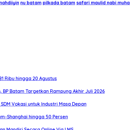
nahdiiyin
nu batam
pilkada batam
safari maulid nabi mu
1 Ribu hingga 20 Agustus
, BP Batam Targetkan Rampung Akhir Juli 2026
SDM Vokasi untuk Industri Masa Depan
tam-Shanghai hingga 50 Persen
an Mandiri Secara Online Via LMS