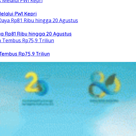
elalui PWI Kepri
 Rp81 Ribu hingga 20 Agustus
Tembus Rp75,9 Triliun