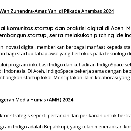
 Wan Zuhendra-Amat Yani di Pilkada Anambas 2024
 komunitas startup dan praktisi digital di Aceh. M
embangun startup, serta melakukan pitching ide ino
novasi digital, memberikan berbagai manfaat kepada startu
 bagi startup tahap awal yang berfokus pada teknologi digi
ui program inkubasi Indigo dan kehadiran IndigoSpace seb
i Indonesia. Di Aceh, IndigoSpace bekerja sama dengan be
ngkan startup lokal. Menciptakan iklim kolaborasi yang 
ugerah Media Humas (AMH) 2024
or strategis seperti pertanian dan perikanan untuk bertran
rogram Indigo adalah Bepahkupi, yang telah menerapkan k