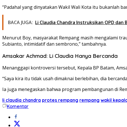
“Padahal yang dinyatakan Wakil Wali Kota itu bukanlah ba
BACA JUGA:
Li Claudia Chandra Instruksikan OPD dan
Menurut Boy, masyarakat Rempang masih mengalami trauma a
Subianto, intimidatif dan sembrono,” tambahnya.
Amsakar Achmad: Li Claudia Hanya Bercanda
Menanggapi kontroversi tersebut, Kepala BP Batam, Amsa
“Saya kira itu tidak usah dimaknai berlebihan, dia bercan
Ia juga menegaskan bahwa program pembangunan di Rempan
li claudia chandra
protes rempang
rempang
wakil kepal
Komentar