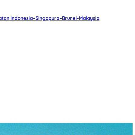
batan Indonesia–Singapura–Brunei-Malaysia