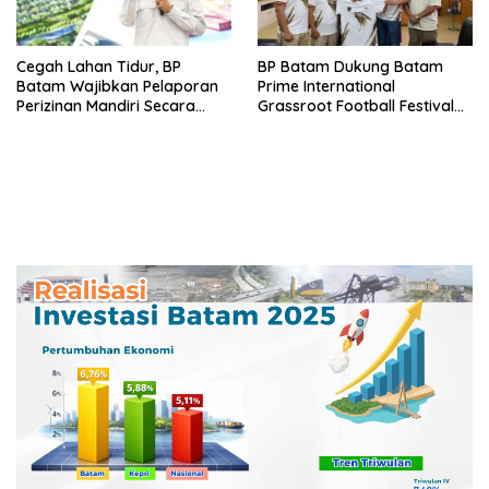
Cegah Lahan Tidur, BP
BP Batam Dukung Batam
Batam Wajibkan Pelaporan
Prime International
Perizinan Mandiri Secara
Grassroot Football Festival
Online Via LMS
2026, Perkuat Sport Tourism
dan Persahabatan
Indonesia–Singapura–Brunei-
Malaysia