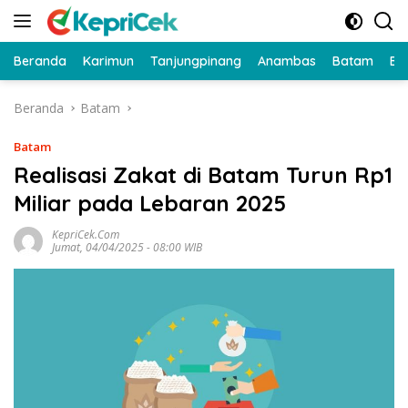
Langsung
ke
konten
Beranda
Karimun
Tanjungpinang
Anambas
Batam
Bi
Beranda
Batam
Batam
Realisasi Zakat di Batam Turun Rp1
Miliar pada Lebaran 2025
KepriCek.com
Jumat, 04/04/2025 - 08:00 WIB