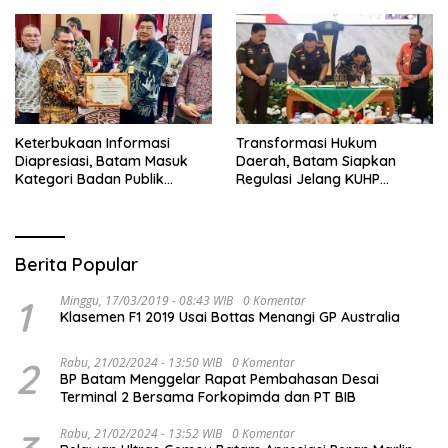
Keterbukaan Informasi
Transformasi Hukum
Diapresiasi, Batam Masuk
Daerah, Batam Siapkan
Kategori Badan Publik
Regulasi Jelang KUHP
Informatif
Berlaku
Berita Popular
1
Minggu, 17/03/2019 - 08:43 WIB
0 Komentar
Klasemen F1 2019 Usai Bottas Menangi GP Australia
2
Rabu, 21/02/2024 - 13:50 WIB
0 Komentar
BP Batam Menggelar Rapat Pembahasan Desai
Terminal 2 Bersama Forkopimda dan PT BIB
Rabu, 21/02/2024 - 13:52 WIB
0 Komentar