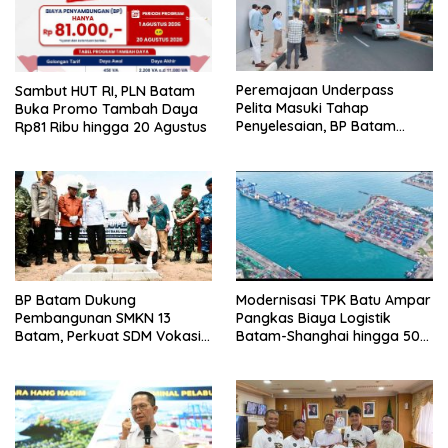
Peremajaan Underpass
Sambut HUT RI, PLN Batam
Pelita Masuki Tahap
Buka Promo Tambah Daya
Penyelesaian, BP Batam
Rp81 Ribu hingga 20 Agustus
Targetkan Rampung Akhir
Juli 2026
BP Batam Dukung
Modernisasi TPK Batu Ampar
Pembangunan SMKN 13
Pangkas Biaya Logistik
Batam, Perkuat SDM Vokasi
Batam-Shanghai hingga 50
untuk Industri Masa Depan
Persen